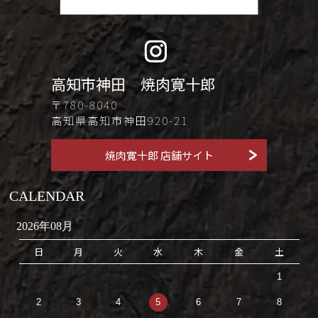
高知市神田 焼肉寛十郎
〒780-8040
高知県高知市神田920-21
焼肉寛十郎 店舗サイト
CALENDAR
2026年08月
日
月
火
水
木
金
土
1
2
3
4
5
6
7
8