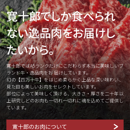
寛十郎でしか食べられ
ない
逸品肉をお届けし
たいから。
寛十郎ではA5ランクだけにこだわらず本当に美味しいブ
ランド牛・逸品肉をお 届けしています。
幻の【四万十牛】をはじめ柔らかく上品な深い味わい、
見た目も美しいお肉をセレクトしています。
部位によって美味しく頂ける、大きさ・厚さを二十年以
上研究しどのお肉も一切れ一切れに魂を込めてご提供し
ています。
寛十郎のお肉について