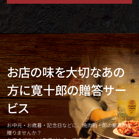
お店の味を大切なあの
方に
寛十郎の贈答サー
ビス
お中元・お歳暮・記念日などに、焼肉勘十郎の厳選肉を
贈りませんか？