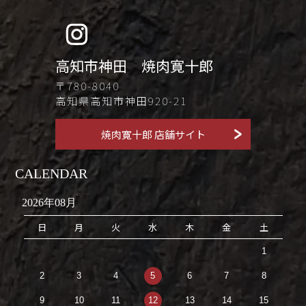
高知市神田 焼肉寛十郎
〒780-8040
高知県高知市神田920-21
焼肉寛十郎 店舗サイト
CALENDAR
2026年08月
日
月
火
水
木
金
土
1
2
3
4
5
6
7
8
9
10
11
12
13
14
15