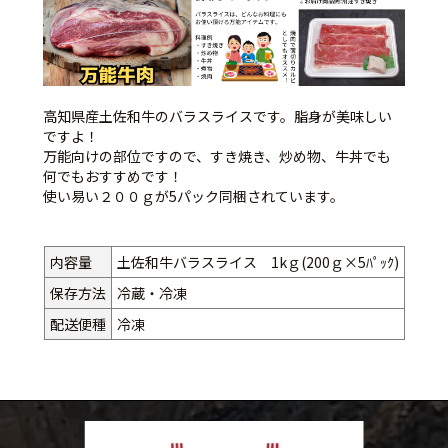
高知県産土佐和牛のバラスライスです。脂身が美味しい
ですよ！
万能向けの部位ですので、すき焼き、炒め物、牛丼でも
何でもおすすめです！
使い易い２００ｇが5パック同梱されています。
内容量
土佐和牛バラスライス 1kｇ(200ｇ×5ﾊﾟｯｸ)
保存方法
冷蔵・冷凍
配送便種
冷凍