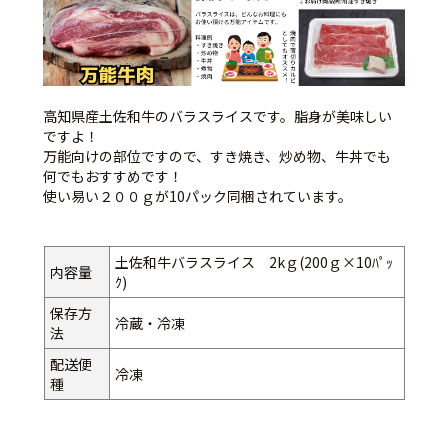
高知県産土佐和牛のバラスライスです。脂身が美味しい
ですよ！
万能向けの部位ですので、すき焼き、炒め物、牛丼でも
何でもおすすめです！
使い易い２００ｇが10パック同梱されています。
土佐和牛バラスライス 2kｇ(200ｇ×10ﾊﾟｯ
内容量
ｸ)
保存方
冷蔵・冷凍
法
配送便
冷凍
種